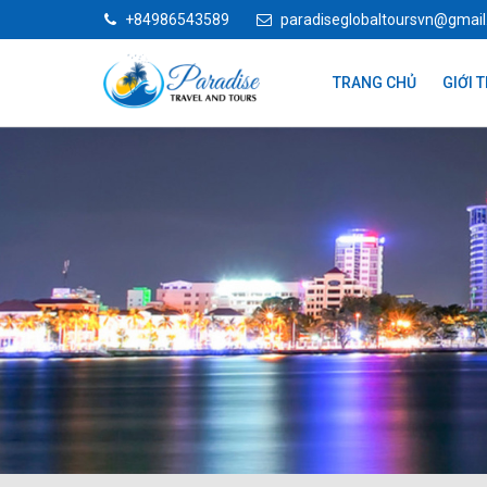
+84986543589
paradiseglobaltoursvn@gmai
TRANG CHỦ
GIỚI 