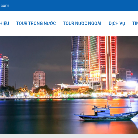
l.com
THIỆU
TOUR TRONG NƯỚC
TOUR NƯỚC NGOÀI
DỊCH VỤ
TI