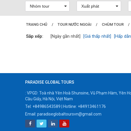
TRANG CHỦ
/
TOUR NƯỚC NGOÀI
/
CHÙM TOUR
/
Sắp xếp:
[Ngày gần nhất]
[Giá thấp nhất]
[Hấp dẫn
PARADISE GLOBAL TOURS
: VPGD: Toà nhà Yên Hoà Shunsine, Vũ Phạm Hàm, Yên H
Cầu Giấy, Hà Nội, Việt Nam
Tel:
+84986543589
| Hotline:
+84913461176
Email:
paradiseglobaltoursvn@gmail.com