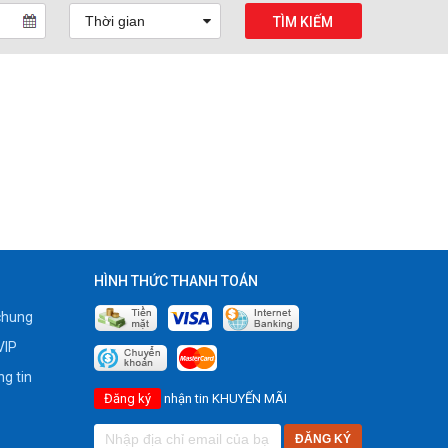
TÌM KIẾM
HÌNH THỨC THANH TOÁN
chung
VIP
g tin
Đăng ký
nhận tin KHUYẾN MÃI