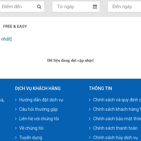
FREE & EASY
 nhất]
Dữ liệu đang đợi cập nhật!
DỊCH VỤ KHÁCH HÀNG
THÔNG TIN
Hướng dẫn đặt dịch vụ
Chính sách và quy định 
oà,
Câu hỏi thường gặp
Chính sách khách hàng 
Liên hệ với chúng tôi
Chính sách bảo mật thôn
Về chúng tôi
Chính sách thanh toán
Tuyển dụng
Chính sách hủy dịch vụ