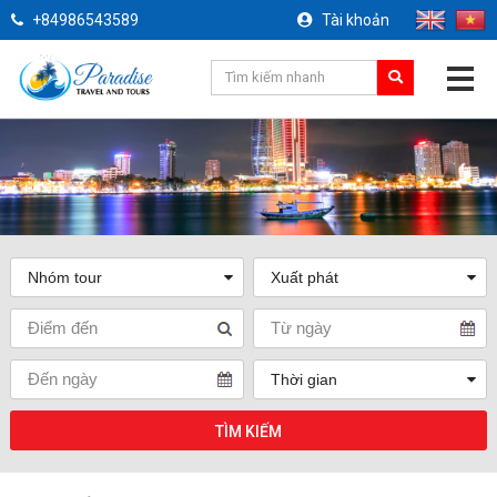
+84986543589
Tài khoản
TÌM KIẾM