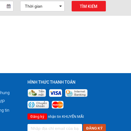
TÌM KIẾM
HÌNH THỨC THANH TOÁN
chung
VIP
g tin
Đăng ký
nhận tin KHUYẾN MÃI