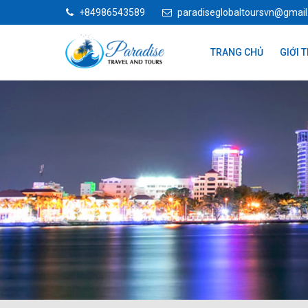
+84986543589
paradiseglobaltoursvn@gmai
TRANG CHỦ
GIỚI 