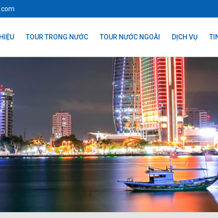
l.com
THIỆU
TOUR TRONG NƯỚC
TOUR NƯỚC NGOÀI
DỊCH VỤ
TI