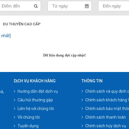
DU THUYỀN CAO CẤP
 nhất]
Dữ liệu đang đợi cập nhật!
DỊCH VỤ KHÁCH HÀNG
THÔNG TIN
Hướng dẫn đặt dịch vụ
Chính sách và quy định 
oà,
Câu hỏi thường gặp
Chính sách khách hàng 
Liên hệ với chúng tôi
Chính sách bảo mật thôn
Về chúng tôi
Chính sách thanh toán
Tuyển dụng
Chính sách hủy dịch vụ