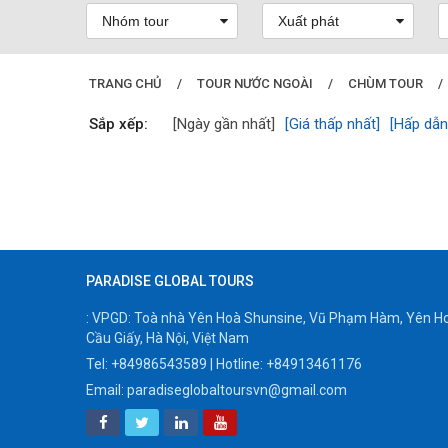
TRANG CHỦ
/
TOUR NƯỚC NGOÀI
/
CHÙM TOUR
/
Sắp xếp:
[Ngày gần nhất]
[Giá thấp nhất]
[Hấp dẫn
PARADISE GLOBAL TOURS
: VPGD: Toà nhà Yên Hoà Shunsine, Vũ Phạm Hàm, Yên H
Cầu Giấy, Hà Nội, Việt Nam
Tel:
+84986543589
| Hotline:
+84913461176
Email:
paradiseglobaltoursvn@gmail.com