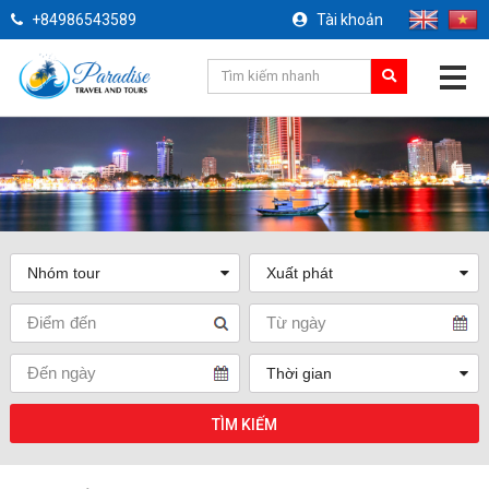
+84986543589
Tài khoản
TÌM KIẾM