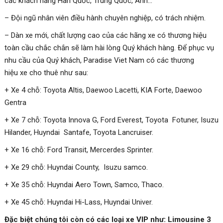
các khách hàng Hàn Quốc, Trung Quốc, Anh…
– Đội ngũ nhân viên điều hành chuyên nghiệp, có trách nhiệm.
– Dàn xe mới, chất lượng cao của các hãng xe có thương hiệu
toàn cầu chắc chắn sẽ làm hài lòng Quý khách hàng. Để phục vụ
nhu cầu của Quý khách, Paradise Viet Nam có các thương
hiệu xe cho thuê như sau:
+ Xe 4 chỗ: Toyota Altis, Daewoo Lacetti, KIA Forte, Daewoo
Gentra
+ Xe 7 chỗ: Toyota Innova G, Ford Everest, Toyota Fotuner, Isuzu
Hilander, Huyndai Santafe, Toyota Lancruiser.
+ Xe 16 chỗ: Ford Transit, Mercerdes Sprinter.
+ Xe 29 chỗ: Huyndai County, Isuzu samco.
+ Xe 35 chỗ: Huyndai Aero Town, Samco, Thaco.
+ Xe 45 chỗ: Huyndai Hi-Lass, Huyndai Univer.
Đặc biệt chúng tôi còn có các loại xe VIP như: Limousine 3