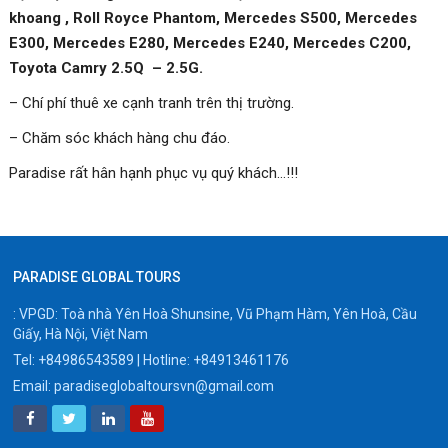
khoang , Roll Royce Phantom, Mercedes S500, Mercedes
E300, Mercedes E280, Mercedes E240, Mercedes C200,
Toyota Camry 2.5Q – 2.5G.
– Chí phí thuê xe cạnh tranh trên thị trường.
– Chăm sóc khách hàng chu đáo.
Paradise rất hân hạnh phục vụ quý khách…!!!
PARADISE GLOBAL TOURS
: VPGD: Toà nhà Yên Hoà Shunsine, Vũ Phạm Hàm, Yên Hoà, Cầu
Giấy, Hà Nội, Việt Nam
Tel:
+84986543589
| Hotline:
+84913461176
Email:
paradiseglobaltoursvn@gmail.com