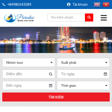
+84986543589
Tài khoản
TÌM KIẾM