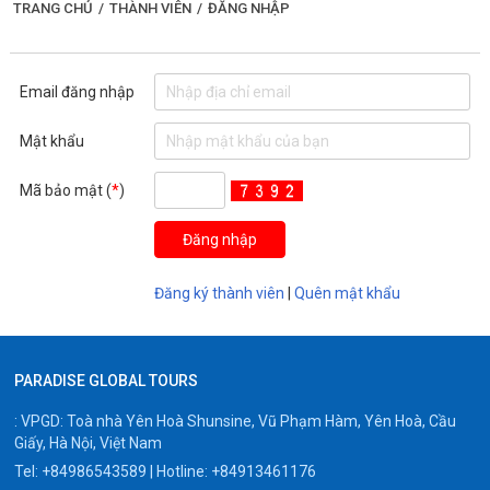
TRANG CHỦ
/
THÀNH VIÊN
/
ĐĂNG NHẬP
Email đăng nhập
Mật khẩu
Mã bảo mật (
*
)
Đăng ký thành viên
|
Quên mật khẩu
PARADISE GLOBAL TOURS
: VPGD: Toà nhà Yên Hoà Shunsine, Vũ Phạm Hàm, Yên Hoà, Cầu
Giấy, Hà Nội, Việt Nam
Tel:
+84986543589
| Hotline:
+84913461176